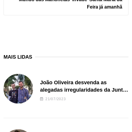
Feira já amanhã
MAIS LIDAS
João Oliveira desvenda as
alegadas irregularidades da Junta
de Freguesia S. João de Ver
21/07/2023