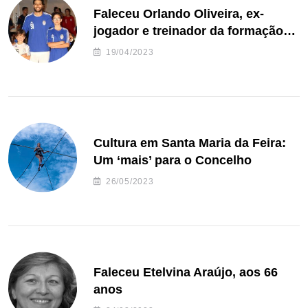
Faleceu Orlando Oliveira, ex-
jogador e treinador da formação
de andebol do Feirense
19/04/2023
Cultura em Santa Maria da Feira:
Um ‘mais’ para o Concelho
26/05/2023
Faleceu Etelvina Araújo, aos 66
anos