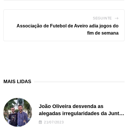
SEGUINTE
Associação de Futebol de Aveiro adia jogos do
fim de semana
MAIS LIDAS
João Oliveira desvenda as
alegadas irregularidades da Junta
de Freguesia S. João de Ver
21/07/2023