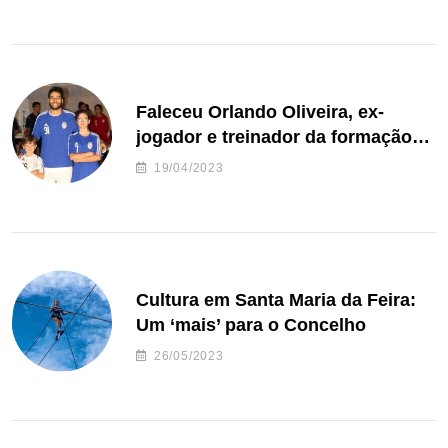
Faleceu Orlando Oliveira, ex-
jogador e treinador da formação
de andebol do Feirense
19/04/2023
Cultura em Santa Maria da Feira:
Um ‘mais’ para o Concelho
26/05/2023