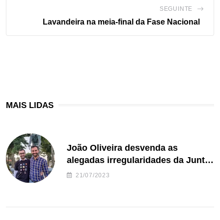
SEGUINTE
Lavandeira na meia-final da Fase Nacional
MAIS LIDAS
João Oliveira desvenda as
alegadas irregularidades da Junta
de Freguesia S. João de Ver
21/07/2023