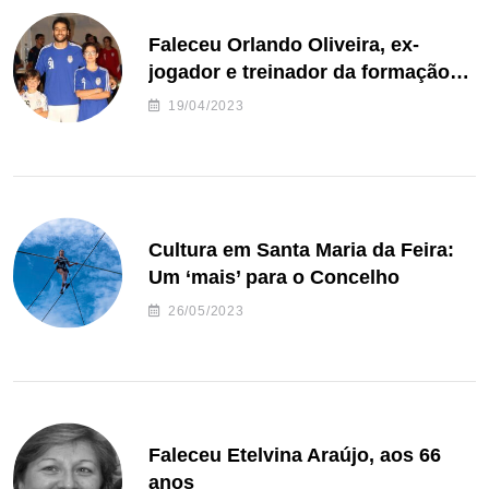
Faleceu Orlando Oliveira, ex-
jogador e treinador da formação
de andebol do Feirense
19/04/2023
Cultura em Santa Maria da Feira:
Um ‘mais’ para o Concelho
26/05/2023
Faleceu Etelvina Araújo, aos 66
anos