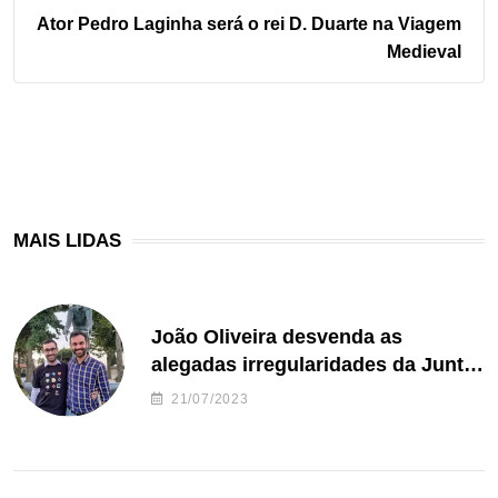
Ator Pedro Laginha será o rei D. Duarte na Viagem
Medieval
MAIS LIDAS
João Oliveira desvenda as
alegadas irregularidades da Junta
de Freguesia S. João de Ver
21/07/2023