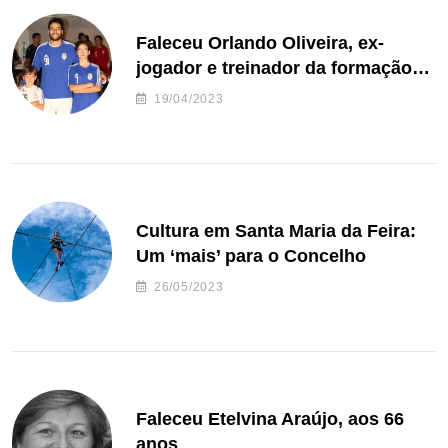
Faleceu Orlando Oliveira, ex-
jogador e treinador da formação
de andebol do Feirense
19/04/2023
Cultura em Santa Maria da Feira:
Um ‘mais’ para o Concelho
26/05/2023
Faleceu Etelvina Araújo, aos 66
anos