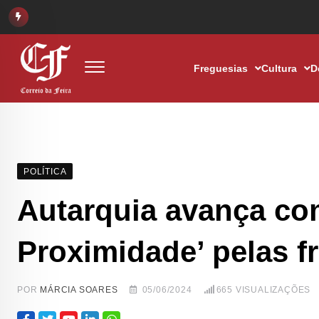
Freguesias
Cultura
D
POLÍTICA
Autarquia avança co
Proximidade’ pelas f
POR
MÁRCIA SOARES
05/06/2024
665
VISUALIZAÇÕES