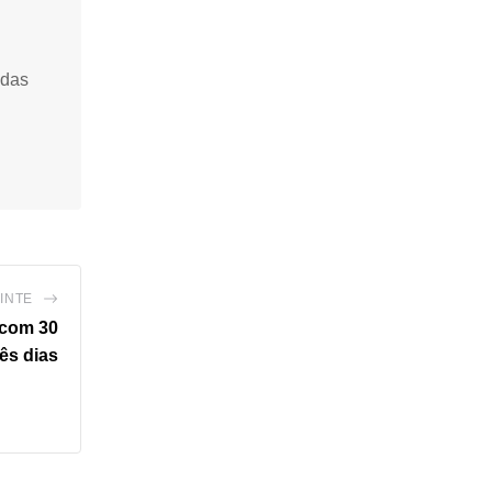
idas
INTE
 com 30
rês dias