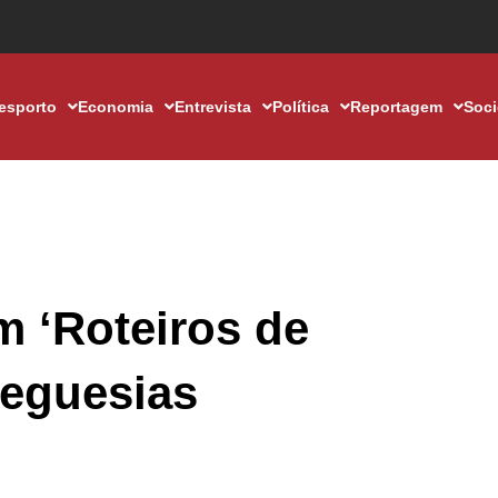
esporto
Economia
Entrevista
Política
Reportagem
Soc
m ‘Roteiros de
reguesias