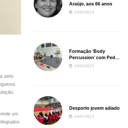
Araújo, aos 66 anos
24/03/2023
Formação ‘Body
Percussion’ com Pedro
Almeida
20/03/2023
a, pelo
reguesia.
ulação,
Desporto jovem adiado
ermite um
24/07/2023
vilegiados