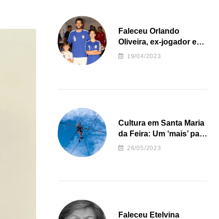
Faleceu Orlando
Oliveira, ex-jogador e
treinador da formação
19/04/2023
de andebol do Feirense
Cultura em Santa Maria
da Feira: Um ‘mais’ para
o Concelho
26/05/2023
Faleceu Etelvina