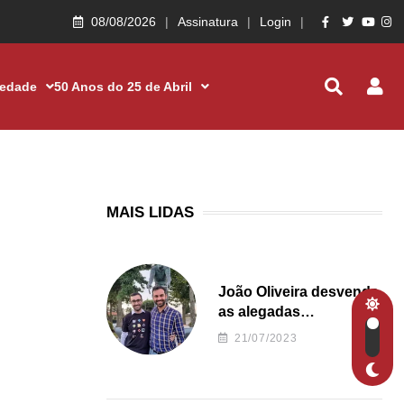
08/08/2026
Assinatura
Login
iedade
50 Anos do 25 de Abril
MAIS LIDAS
João Oliveira desvenda
as alegadas
irregularidades da
21/07/2023
Junta de Freguesia S.
João de Ver