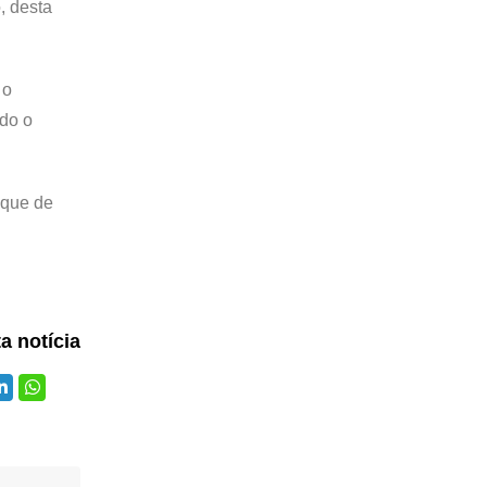
, desta
 o
odo o
nque de
ta notícia