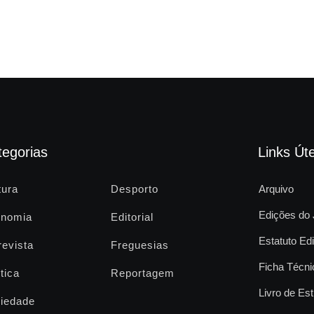
tegorias
Links Úte
tura
Desporto
Arquivo
Edições do 
nomia
Editorial
Estatuto Edi
revista
Freguesias
Ficha Técni
tica
Reportagem
Livro de Est
iedade