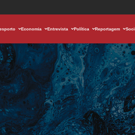
esporto
Economia
Entrevista
Política
Reportagem
Soc