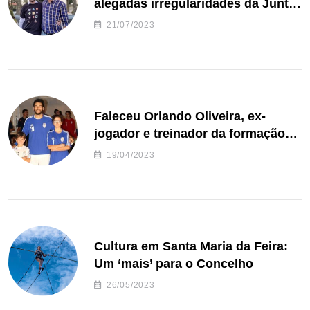
alegadas irregularidades da Junta
de Freguesia S. João de Ver
21/07/2023
Faleceu Orlando Oliveira, ex-
jogador e treinador da formação
de andebol do Feirense
19/04/2023
Cultura em Santa Maria da Feira:
Um ‘mais’ para o Concelho
26/05/2023