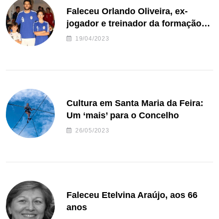
Faleceu Orlando Oliveira, ex-
jogador e treinador da formação
de andebol do Feirense
19/04/2023
Cultura em Santa Maria da Feira:
Um ‘mais’ para o Concelho
26/05/2023
Faleceu Etelvina Araújo, aos 66
anos