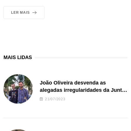
LER MAIS
MAIS LIDAS
João Oliveira desvenda as
alegadas irregularidades da Junta
de Freguesia S. João de Ver
21/07/2023