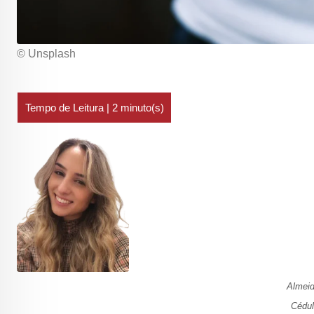
© Unsplash
Almeid
Cédul