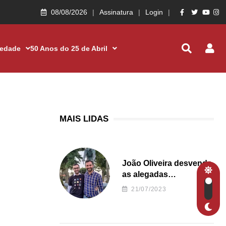
08/08/2026
Assinatura
Login
iedade
50 Anos do 25 de Abril
MAIS LIDAS
João Oliveira desvenda
as alegadas
irregularidades da
21/07/2023
Junta de Freguesia S.
João de Ver