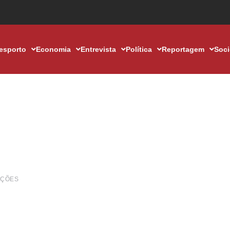
esporto
Economia
Entrevista
Política
Reportagem
Soc
AÇÕES