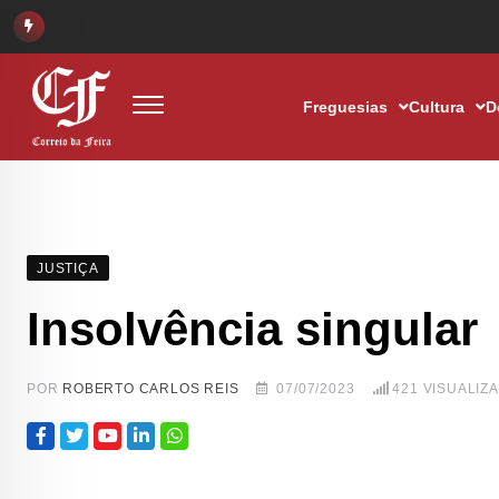
Freguesias
Cultura
D
JUSTIÇA
Insolvência singular
POR
ROBERTO CARLOS REIS
07/07/2023
421
VISUALIZ