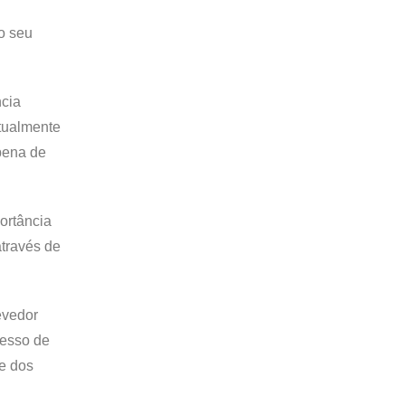
o seu
ncia
ntualmente
 pena de
ortância
através de
evedor
cesso de
e dos