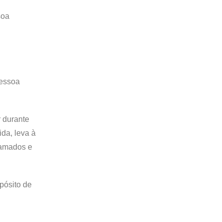
soa
pessoa
r durante
ida, leva à
lamados e
pósito de