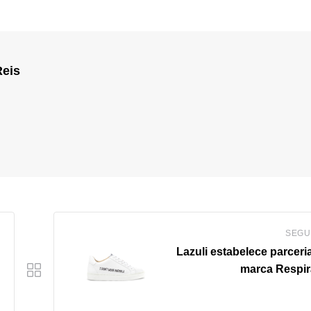
Reis
SEGU
Lazuli estabelece parceri
marca Respi