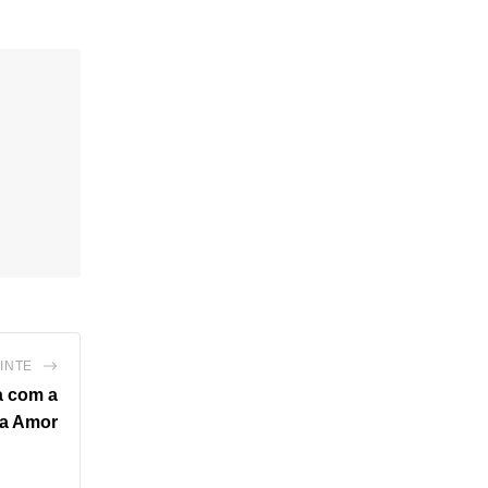
INTE
a com a
ra Amor