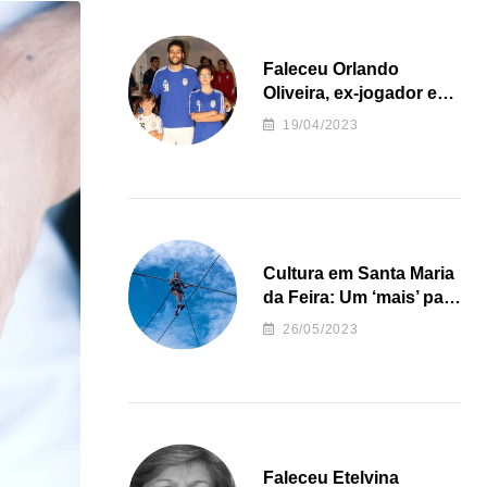
Faleceu Orlando
Oliveira, ex-jogador e
treinador da formação
19/04/2023
de andebol do Feirense
Cultura em Santa Maria
da Feira: Um ‘mais’ para
o Concelho
26/05/2023
Faleceu Etelvina