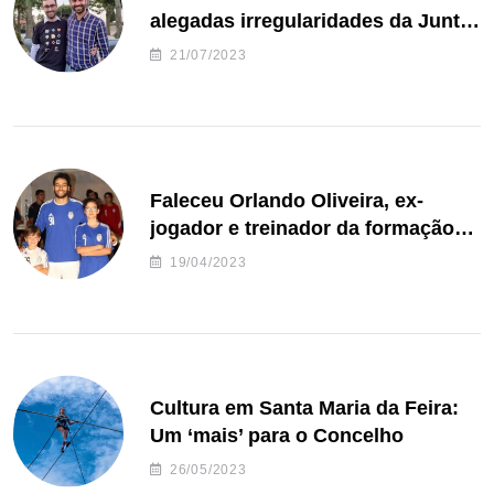
alegadas irregularidades da Junta
de Freguesia S. João de Ver
21/07/2023
Faleceu Orlando Oliveira, ex-
jogador e treinador da formação
de andebol do Feirense
19/04/2023
Cultura em Santa Maria da Feira:
Um ‘mais’ para o Concelho
26/05/2023