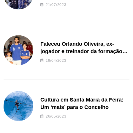
de Freguesia S. João de Ver
21/07/2023
Faleceu Orlando Oliveira, ex-
jogador e treinador da formação
de andebol do Feirense
19/04/2023
Cultura em Santa Maria da Feira:
Um ‘mais’ para o Concelho
26/05/2023