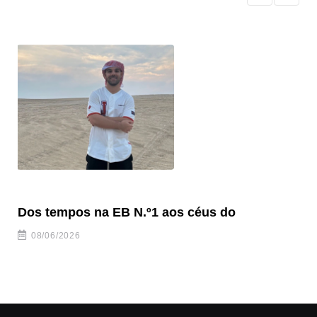
Dos tempos na EB N.º1 aos céus do
“F
08/06/2026