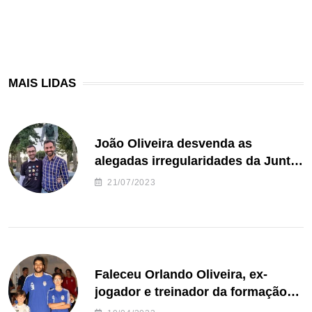
MAIS LIDAS
João Oliveira desvenda as
alegadas irregularidades da Junta
de Freguesia S. João de Ver
21/07/2023
Faleceu Orlando Oliveira, ex-
jogador e treinador da formação
de andebol do Feirense