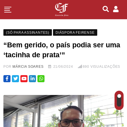
(SÓ PARA ASSINANTES)
DIÁSPORA FEIRENSE
“Bem gerido, o país podia ser uma
‘tacinha de prata’”
POR
MÁRCIA SOARES
21/06/2024
690
VISUALIZAÇÕES