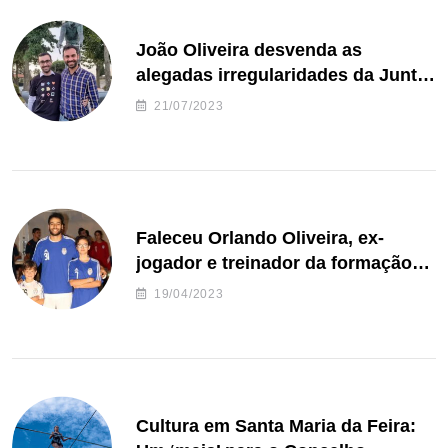
João Oliveira desvenda as
alegadas irregularidades da Junta
de Freguesia S. João de Ver
21/07/2023
Faleceu Orlando Oliveira, ex-
jogador e treinador da formação
de andebol do Feirense
19/04/2023
Cultura em Santa Maria da Feira: