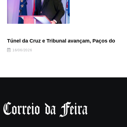
Túnel da Cruz e Tribunal avançam, Paços do
Câ
ha
16/06/2026