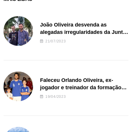
João Oliveira desvenda as
alegadas irregularidades da Junta
de Freguesia S. João de Ver
21/07/2023
Faleceu Orlando Oliveira, ex-
jogador e treinador da formação
de andebol do Feirense
19/04/2023