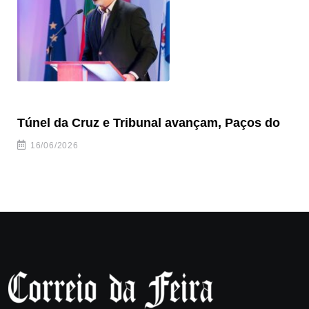
Túnel da Cruz e Tribunal avançam, Paços do
Câ
ha
16/06/2026