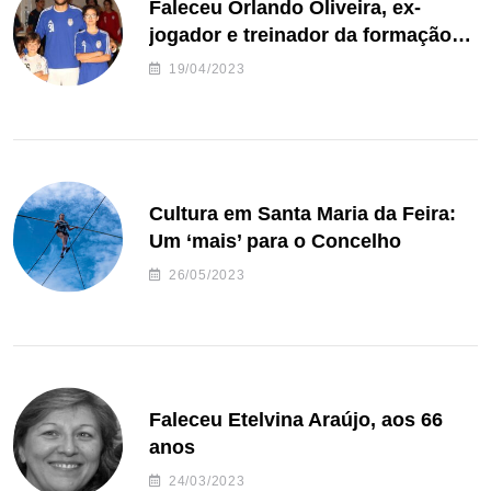
Faleceu Orlando Oliveira, ex-
jogador e treinador da formação
de andebol do Feirense
19/04/2023
Cultura em Santa Maria da Feira:
Um ‘mais’ para o Concelho
26/05/2023
Faleceu Etelvina Araújo, aos 66
anos
24/03/2023