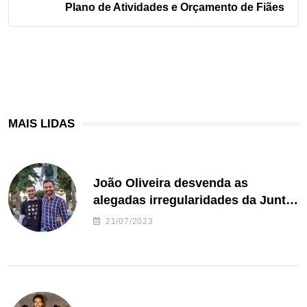
Plano de Atividades e Orçamento de Fiães
MAIS LIDAS
João Oliveira desvenda as
alegadas irregularidades da Junta
de Freguesia S. João de Ver
21/07/2023