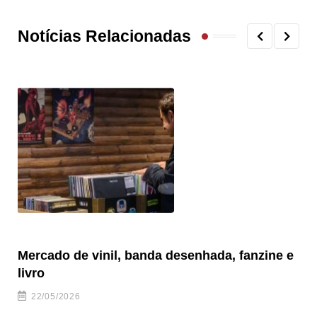
Notícias Relacionadas
Mercado de vinil, banda desenhada, fanzine e
Fe
livro
es
22/05/2026