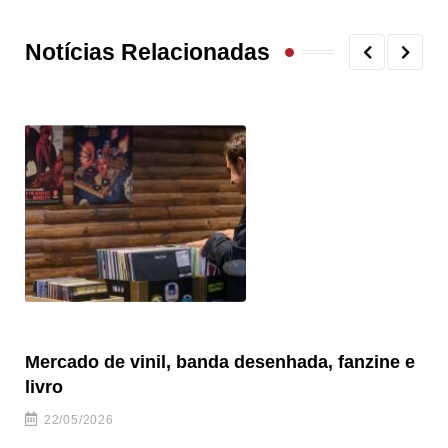
Notícias Relacionadas
Mercado de vinil, banda desenhada, fanzine e
Fe
livro
es
22/05/2026