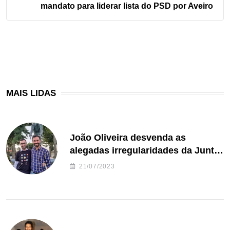
mandato para liderar lista do PSD por Aveiro
MAIS LIDAS
João Oliveira desvenda as
alegadas irregularidades da Junta
de Freguesia S. João de Ver
21/07/2023