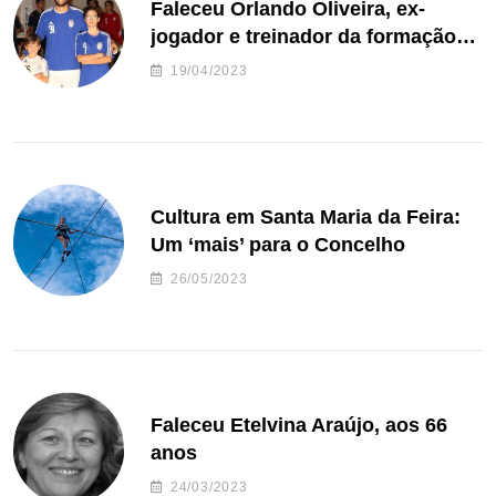
Faleceu Orlando Oliveira, ex-
jogador e treinador da formação
de andebol do Feirense
19/04/2023
Cultura em Santa Maria da Feira:
Um ‘mais’ para o Concelho
26/05/2023
Faleceu Etelvina Araújo, aos 66
anos
24/03/2023