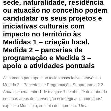
sede, naturalidade, residência
ou atuação no concelho podem
candidatar os seus projetos e
iniciativas culturais com
impacto no território às
Medidas 1 – criação local,
Medida 2 – parcerias de
programação e Medida 3 –
apoio a atividades pontuais
A chamada para apoio ao tecido associativo, através da
Medida 2 – Parcerias de Programação, Subprograma 2.2.
Anuais, aberta entre 1 de março e 1 de abril, “é desdobrada
em duas áreas de intervenção estratégicas e prioritárias”,
explica o Município, em nota de imprensa. “Uma