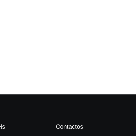
Câm
is
Contactos