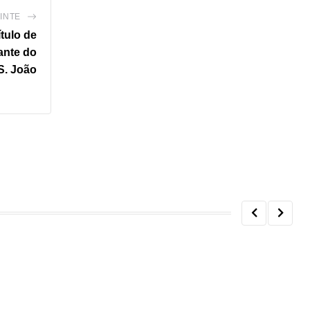
INTE
ítulo de
ante do
S. João