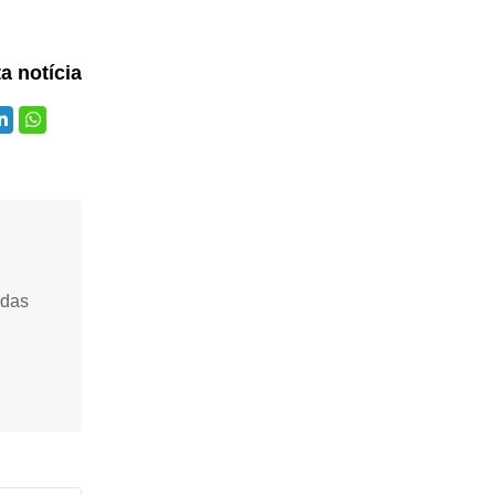
ta notícia
idas