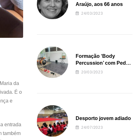
Araújo, aos 66 anos
24/03/2023
Formação ‘Body
Percussion’ com Pedro
Almeida
20/03/2023
 Maria da
ivada. É o
ença e
Desporto jovem adiado
da entrada
24/07/2023
tem também