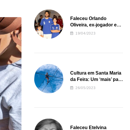
Faleceu Orlando
Oliveira, ex-jogador e
treinador da formação
19/04/2023
de andebol do Feirense
Cultura em Santa Maria
da Feira: Um ‘mais’ para
o Concelho
26/05/2023
Faleceu Etelvina