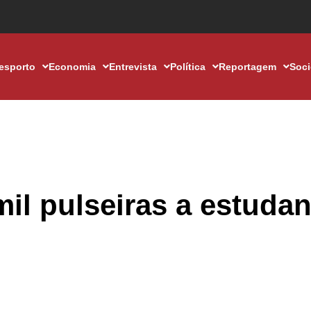
esporto
Economia
Entrevista
Política
Reportagem
Soc
il pulseiras a estudan