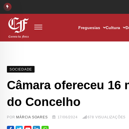
Freguesias
Cultura
D
SOCIEDADE
Câmara ofereceu 16 m
do Concelho
POR
MÁRCIA SOARES
17/06/2024
678
VISUALIZAÇÕES