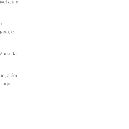
ível a um
m
aria, e
Maria da
que, além
s aqui: