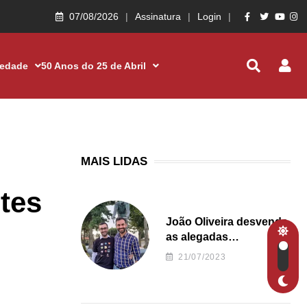
07/08/2026
Assinatura
Login
iedade
50 Anos do 25 de Abril
MAIS LIDAS
tes
João Oliveira desvenda
as alegadas
irregularidades da
21/07/2023
Junta de Freguesia S.
João de Ver