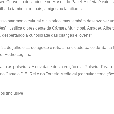
seu Convento dos Lóios e no Museu do Papel. A oferta é extens
ilhada também por pais, amigos ou familiares.
sso património cultural e histórico, mas também desenvolver u
ões”, justifica o presidente da Câmara Municipal, Amadeu Alberg
 despertando a curiosidade das crianças e jovens”.
31 de julho e 11 de agosto e retrata na cidade-palco de Santa 
tor Pedro Laginha.
ário às pulseiras. A novidade desta edição é a ‘Pulseira Real’ 
a no Castelo D’El Rei e no Torneio Medieval (consultar condiçõe
os (inclusive).