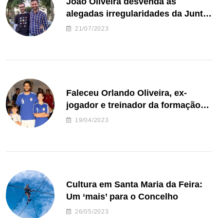
João Oliveira desvenda as
alegadas irregularidades da Junta
de Freguesia S. João de Ver
21/07/2023
Faleceu Orlando Oliveira, ex-
jogador e treinador da formação
de andebol do Feirense
19/04/2023
Cultura em Santa Maria da Feira:
Um ‘mais’ para o Concelho
26/05/2023