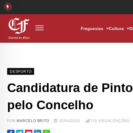
Freguesias
Cultura
D
DESPORTO
Candidatura de Pint
pelo Concelho
POR
MARCELO BRITO
02/04/2024
718
VISUALIZAÇÕES