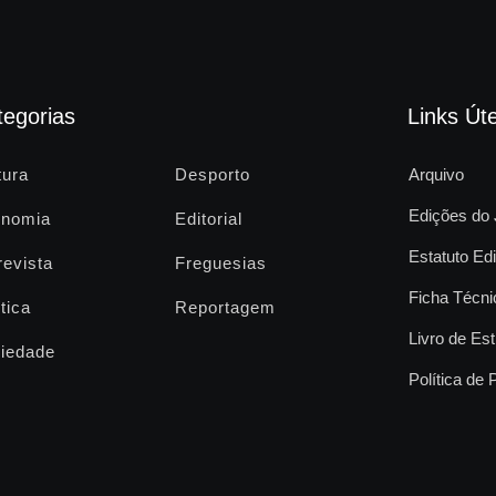
tegorias
Links Úte
tura
Desporto
Arquivo
Edições do 
nomia
Editorial
Estatuto Edi
revista
Freguesias
Ficha Técni
tica
Reportagem
Livro de Est
iedade
Política de 