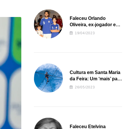
Faleceu Orlando
Oliveira, ex-jogador e
treinador da formação
19/04/2023
de andebol do Feirense
Cultura em Santa Maria
da Feira: Um ‘mais’ para
o Concelho
26/05/2023
Faleceu Etelvina