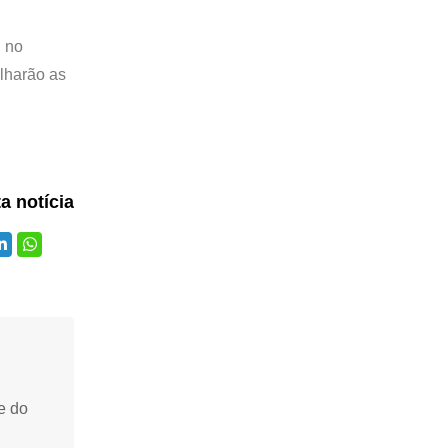
, no
ilharão as
ta notícia
e do