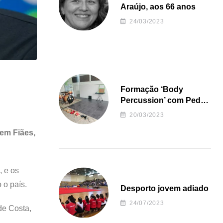
Araújo, aos 66 anos
24/03/2023
Formação ‘Body
Percussion’ com Pedro
Almeida
20/03/2023
 em Fiães,
, e os
 o país.
Desporto jovem adiado
24/07/2023
de Costa,