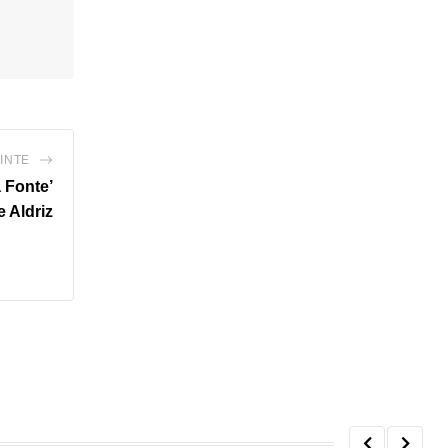
INTE
 Fonte’
e Aldriz