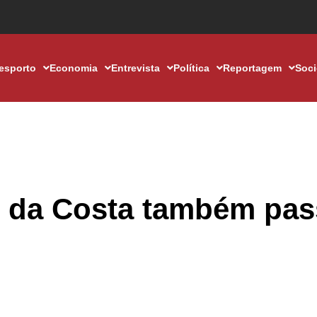
esporto
Economia
Entrevista
Política
Reportagem
Soc
o da Costa também pas