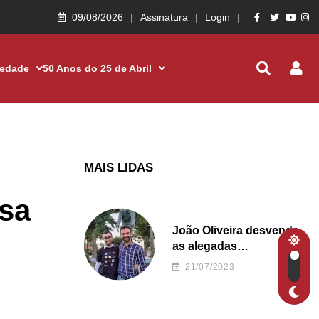
09/08/2026
Assinatura
Login
iedade
50 Anos do 25 de Abril
MAIS LIDAS
sa
João Oliveira desvenda
as alegadas
irregularidades da
21/07/2023
Junta de Freguesia S.
João de Ver