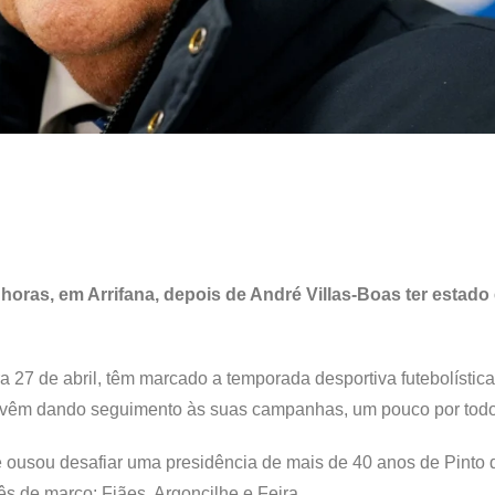
 horas, em Arrifana, depois de André Villas-Boas ter estado
 27 de abril, têm marcado a temporada desportiva futebolística
s vêm dando seguimento às suas campanhas, um pouco por todo
e ousou desafiar uma presidência de mais de 40 anos de Pinto 
ês de março: Fiães, Argoncilhe e Feira.