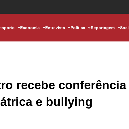
esporto
Economia
Entrevista
Política
Reportagem
Soc
ro recebe conferência
trica e bullying