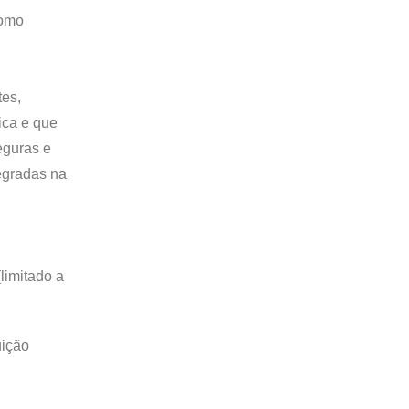
como
tes,
ica e que
eguras e
tegradas na
limitado a
uição