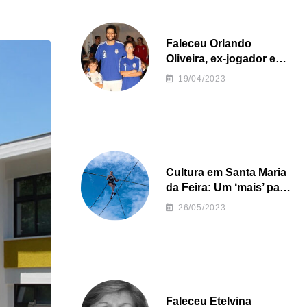
Faleceu Orlando
Oliveira, ex-jogador e
treinador da formação
19/04/2023
de andebol do Feirense
Cultura em Santa Maria
da Feira: Um ‘mais’ para
o Concelho
26/05/2023
Faleceu Etelvina