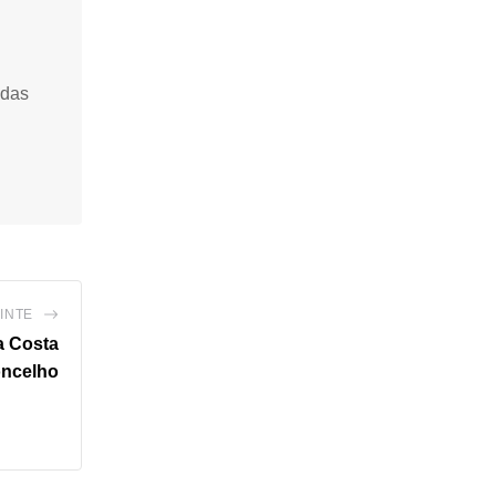
idas
INTE
a Costa
oncelho