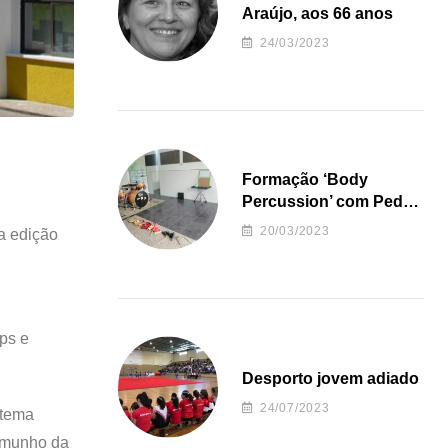
Araújo, aos 66 anos
24/03/2023
Formação ‘Body
Percussion’ com Pedro
Almeida
20/03/2023
a edição
ps e
Desporto jovem adiado
24/07/2023
 tema
temunho da