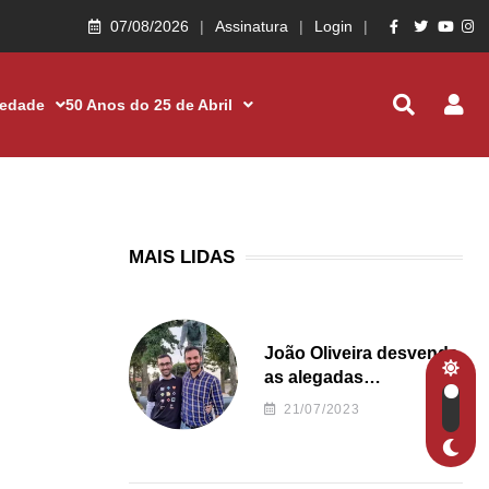
07/08/2026
Assinatura
Login
iedade
50 Anos do 25 de Abril
MAIS LIDAS
João Oliveira desvenda
as alegadas
irregularidades da
21/07/2023
Junta de Freguesia S.
João de Ver