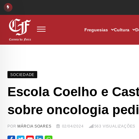
Freguesias
Cultura
D
SOCIEDADE
Escola Coelho e Cast
sobre oncologia pediá
POR
MÁRCIA SOARES
02/04/2024
563
VISUALIZAÇÕES