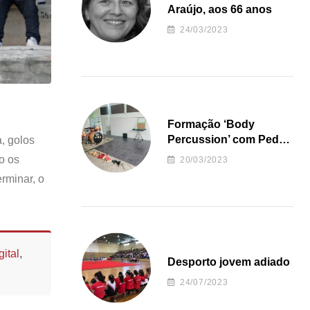
Araújo, aos 66 anos
24/03/2023
Formação ‘Body
Percussion’ com Pedro
, golos
Almeida
o os
20/03/2023
rminar, o
ital
,
Desporto jovem adiado
24/07/2023