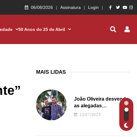
06/08/2026
Assinatura
Login
iedade
50 Anos do 25 de Abril
MAIS LIDAS
nte”
João Oliveira desvenda
as alegadas
irregularidades da
21/07/2023
Junta de Freguesia S.
João de Ver