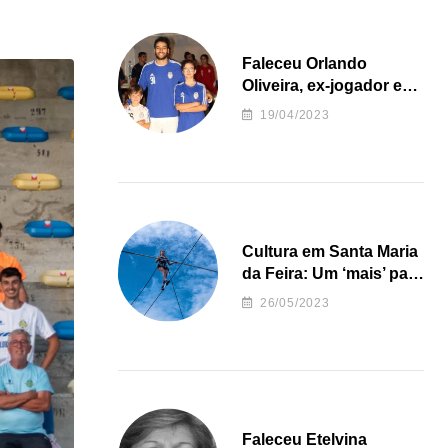
Faleceu Orlando
Oliveira, ex-jogador e
treinador da formação
19/04/2023
de andebol do Feirense
Cultura em Santa Maria
da Feira: Um ‘mais’ para
o Concelho
26/05/2023
Faleceu Etelvina