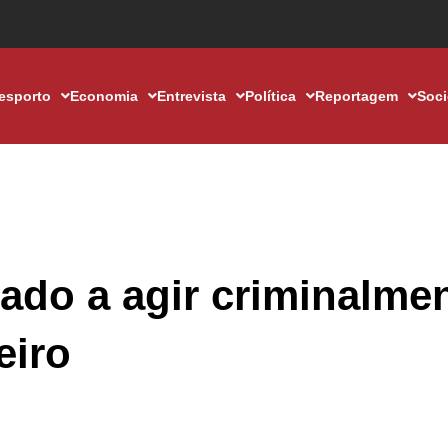
esporto
Economia
Entrevista
Política
Reportagem
Soc
ado a agir criminalme
eiro