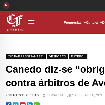
Freguesias
Cultura
D
(SÓ PARA ASSINANTES)
DESPORTO
FUTEBOL
Canedo diz-se “obrig
contra árbitros de Av
POR
MARCELO BRITO
08/05/2024
709
VISUALIZAÇÕES