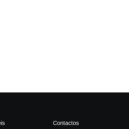
“Fi
is
Contactos