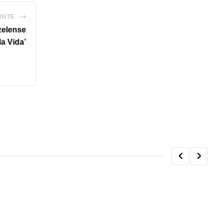
INTE
zelense
la Vida’