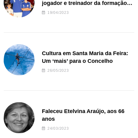
jogador e treinador da formação
de andebol do Feirense
19/04/2023
Cultura em Santa Maria da Feira:
Um ‘mais’ para o Concelho
26/05/2023
Faleceu Etelvina Araújo, aos 66
anos
24/03/2023