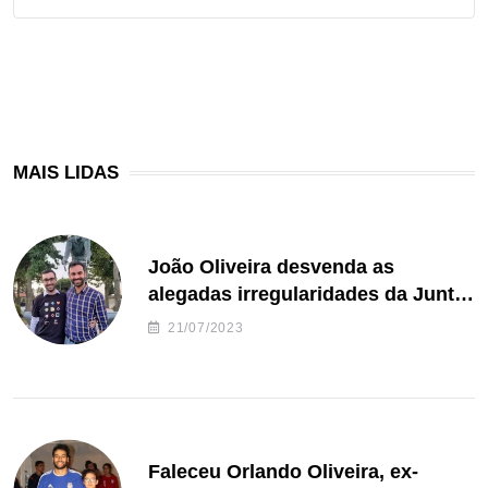
MAIS LIDAS
João Oliveira desvenda as
alegadas irregularidades da Junta
de Freguesia S. João de Ver
21/07/2023
Faleceu Orlando Oliveira, ex-