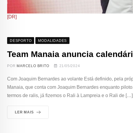
[DR]
DESPORTO
MODALIDADES
Team Manaia anuncia calendári
POR
MARCELO BRITO
21/05/2024
Com Joaquim Bernardes ao volante Está definido, pela própr
Manaia, que conta com Joaquim Bernardes enquanto piloto. S
termos de ralis, já fizemos o Rali à Lampreia e o Rali de […]
LER MAIS