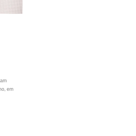
Team
ano, em