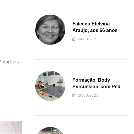
Faleceu Etelvina
Araújo, aos 66 anos
24/03/2023
MotorFeira
Formação ‘Body
Percussion’ com Pedro
Almeida
20/03/2023