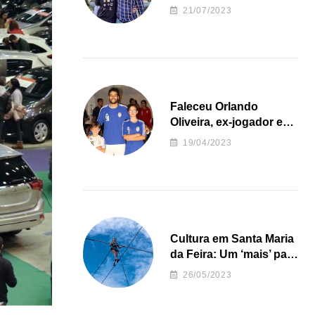
irregularidades da
21/07/2023
Junta de Freguesia S.
João de Ver
Faleceu Orlando
Oliveira, ex-jogador e
treinador da formação
19/04/2023
de andebol do Feirense
Cultura em Santa Maria
da Feira: Um ‘mais’ para
o Concelho
26/05/2023