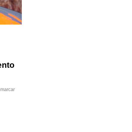
ento
 marcar