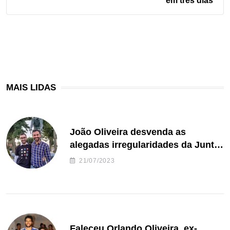
em três dias
MAIS LIDAS
João Oliveira desvenda as
alegadas irregularidades da Junta
de Freguesia S. João de Ver
21/07/2023
Faleceu Orlando Oliveira, ex-