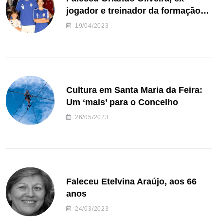
jogador e treinador da formação
de andebol do Feirense
19/04/2023
Cultura em Santa Maria da Feira:
Um ‘mais’ para o Concelho
26/05/2023
Faleceu Etelvina Araújo, aos 66
anos
24/03/2023