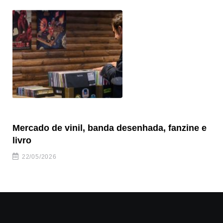
Mercado de vinil, banda desenhada, fanzine e
Fe
livro
es
22/05/2026