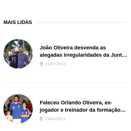
MAIS LIDAS
João Oliveira desvenda as
alegadas irregularidades da Junta
de Freguesia S. João de Ver
21/07/2023
Faleceu Orlando Oliveira, ex-
jogador e treinador da formação
de andebol do Feirense
19/04/2023