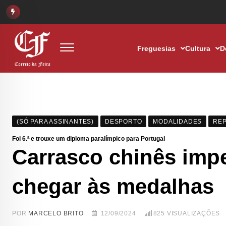
Freguesias
Cultura
D
(SÓ PARA ASSINANTES)
DESPORTO
MODALIDADES
RE
Foi 6.ª e trouxe um diploma paralímpico para Portugal
Carrasco chinês impe
chegar às medalhas
POR
MARCELO BRITO
12/09/2024
825
VISUALIZAÇÕES