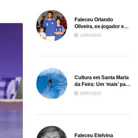
Faleceu Orlando
Oliveira, ex-jogador e
treinador da formação
19/04/2023
de andebol do Feirense
Cultura em Santa Maria
da Feira: Um ‘mais’ para
o Concelho
26/05/2023
Faleceu Etelvina