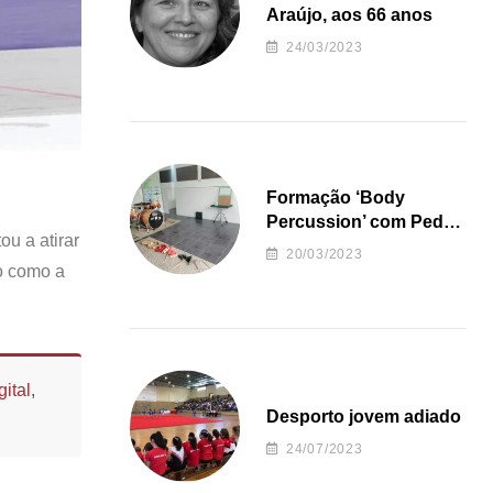
Araújo, aos 66 anos
24/03/2023
Formação ‘Body
Percussion’ com Pedro
ou a atirar
Almeida
20/03/2023
do como a
ital
,
Desporto jovem adiado
24/07/2023