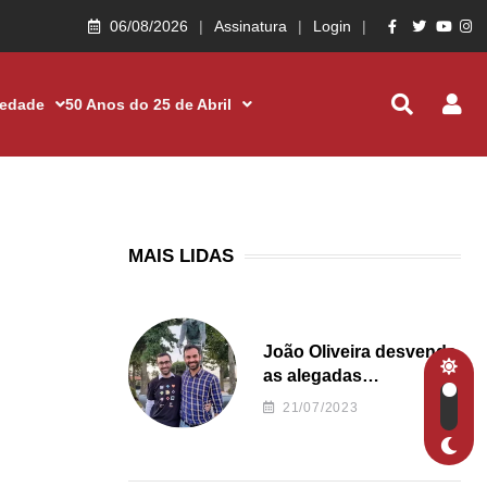
06/08/2026
Assinatura
Login
iedade
50 Anos do 25 de Abril
MAIS LIDAS
João Oliveira desvenda
as alegadas
irregularidades da
21/07/2023
Junta de Freguesia S.
João de Ver