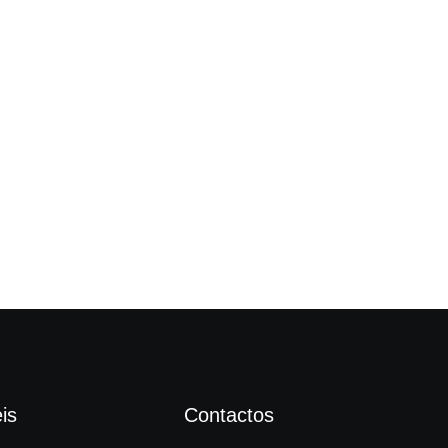
Câm
is
Contactos