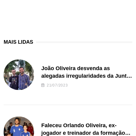
MAIS LIDAS
João Oliveira desvenda as
alegadas irregularidades da Junta
de Freguesia S. João de Ver
21/07/2023
Faleceu Orlando Oliveira, ex-
jogador e treinador da formação