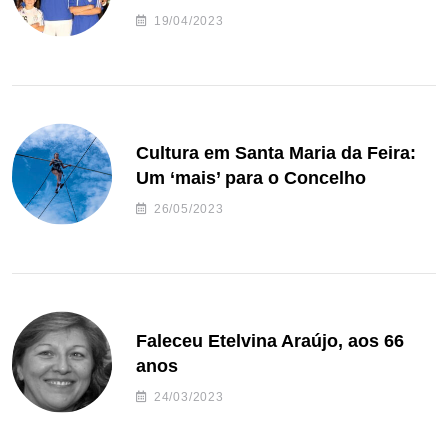
de andebol do Feirense
19/04/2023
Cultura em Santa Maria da Feira:
Um ‘mais’ para o Concelho
26/05/2023
Faleceu Etelvina Araújo, aos 66
anos
24/03/2023