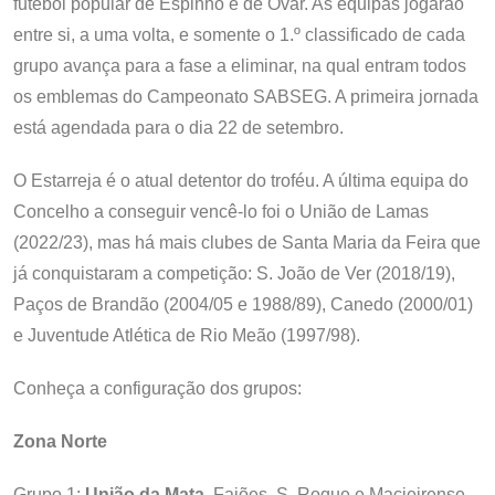
futebol popular de Espinho e de Ovar. As equipas jogarão
entre si, a uma volta, e somente o 1.º classificado de cada
grupo avança para a fase a eliminar, na qual entram todos
os emblemas do Campeonato SABSEG. A primeira jornada
está agendada para o dia 22 de setembro.
O Estarreja é o atual detentor do troféu. A última equipa do
Concelho a conseguir vencê-lo foi o União de Lamas
(2022/23), mas há mais clubes de Santa Maria da Feira que
já conquistaram a competição: S. João de Ver (2018/19),
Paços de Brandão (2004/05 e 1988/89), Canedo (2000/01)
e Juventude Atlética de Rio Meão (1997/98).
Conheça a configuração dos grupos:
Zona Norte
Grupo 1:
União da Mata
, Fajões, S. Roque e Macieirense