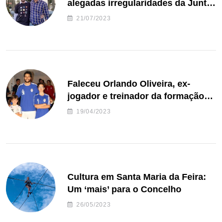
alegadas irregularidades da Junta
de Freguesia S. João de Ver
21/07/2023
Faleceu Orlando Oliveira, ex-
jogador e treinador da formação
de andebol do Feirense
19/04/2023
Cultura em Santa Maria da Feira:
Um ‘mais’ para o Concelho
26/05/2023