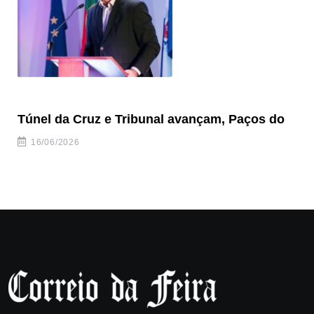
Túnel da Cruz e Tribunal avançam, Paços do
Câ
ha
16/06/2026