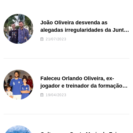
João Oliveira desvenda as
alegadas irregularidades da Junta
de Freguesia S. João de Ver
21/07/2023
Faleceu Orlando Oliveira, ex-
jogador e treinador da formação
de andebol do Feirense
19/04/2023