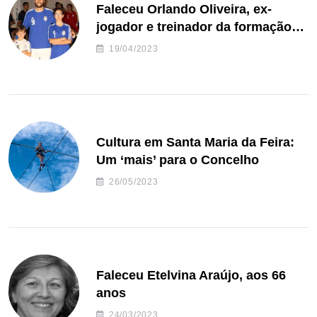
Faleceu Orlando Oliveira, ex-
jogador e treinador da formação
de andebol do Feirense
19/04/2023
Cultura em Santa Maria da Feira:
Um ‘mais’ para o Concelho
26/05/2023
Faleceu Etelvina Araújo, aos 66
anos
24/03/2023