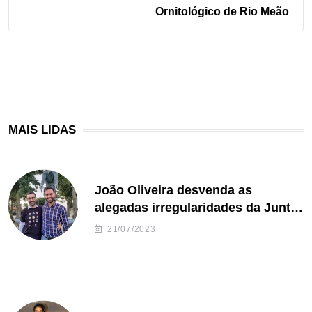
Ornitológico de Rio Meão
MAIS LIDAS
João Oliveira desvenda as
alegadas irregularidades da Junta
de Freguesia S. João de Ver
21/07/2023