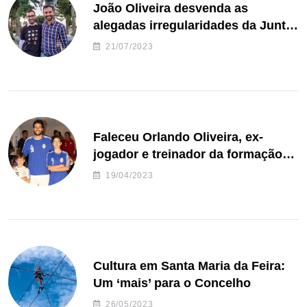
João Oliveira desvenda as
alegadas irregularidades da Junta
de Freguesia S. João de Ver
21/07/2023
Faleceu Orlando Oliveira, ex-
jogador e treinador da formação
de andebol do Feirense
19/04/2023
Cultura em Santa Maria da Feira:
Um ‘mais’ para o Concelho
26/05/2023