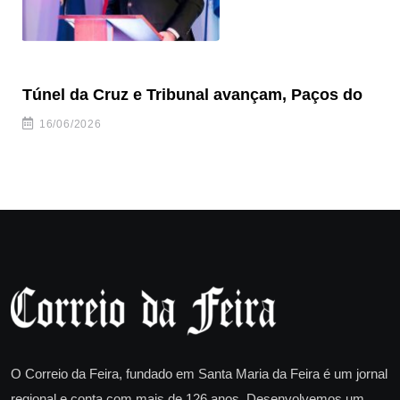
Túnel da Cruz e Tribunal avançam, Paços do
Câ
ha
16/06/2026
O Correio da Feira, fundado em Santa Maria da Feira é um jornal
regional e conta com mais de 126 anos. Desenvolvemos um