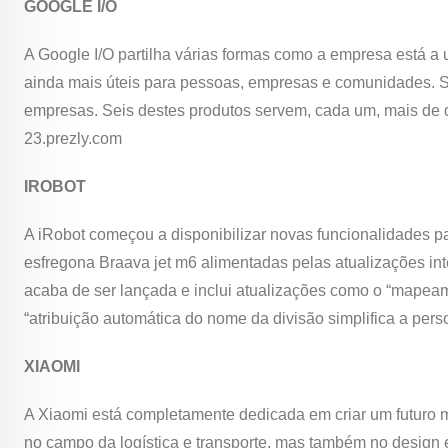
GOOGLE I/O
A Google I/O partilha várias formas como a empresa está a u
ainda mais úteis para pessoas, empresas e comunidades. 
empresas. Seis destes produtos servem, cada um, mais de do
23.prezly.com
IROBOT
A iRobot começou a disponibilizar novas funcionalidades p
esfregona Braava jet m6 alimentadas pelas atualizações int
acaba de ser lançada e inclui atualizações como o “mapeam
“atribuição automática do nome da divisão simplifica a per
XIAOMI
A Xiaomi está completamente dedicada em criar um futuro m
no campo da logística e transporte, mas também no design 