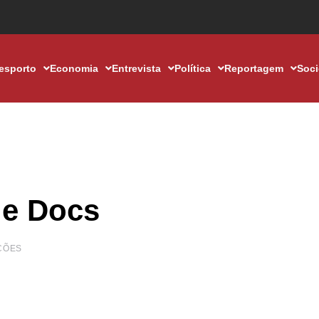
esporto
Economia
Entrevista
Política
Reportagem
Soc
le Docs
ÇÕES