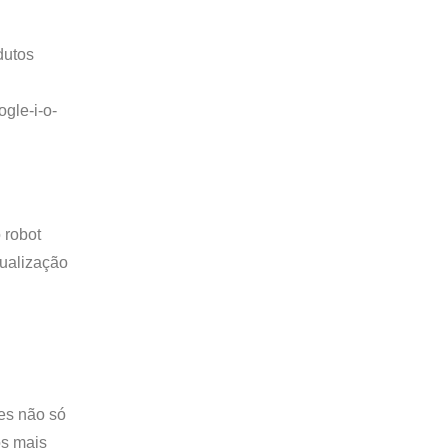
dutos
gle-i-o-
 robot
tualização
es não só
os mais