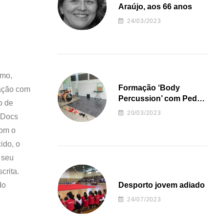
Araújo, aos 66 anos
24/03/2023
umo,
Formação ‘Body
ração com
Percussion’ com Pedro
o de
Almeida
20/03/2023
 Docs
com o
ido, o
 seu
crita.
do
Desporto jovem adiado
24/07/2023