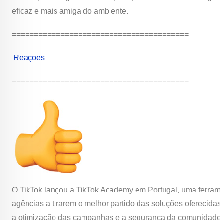
eficaz e mais amiga do ambiente.
========================================
Reações
========================================
O TikTok lançou a TikTok Academy em Portugal, uma ferrament
agências a tirarem o melhor partido das soluções oferecida
a otimização das campanhas e a segurança da comunidade