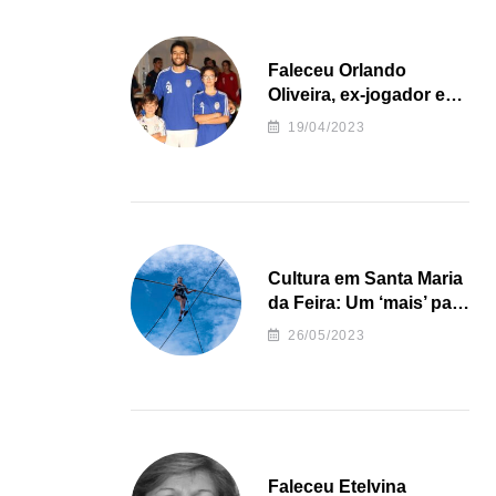
Faleceu Orlando
Oliveira, ex-jogador e
treinador da formação
19/04/2023
de andebol do Feirense
Cultura em Santa Maria
da Feira: Um ‘mais’ para
o Concelho
26/05/2023
Faleceu Etelvina