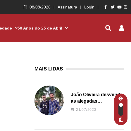
08/08/2026
Assinatura
Login
iedade
50 Anos do 25 de Abril
MAIS LIDAS
João Oliveira desvenda
as alegadas
irregularidades da
21/07/2023
Junta de Freguesia S.
João de Ver