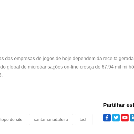
tas das empresas de jogos de hoje dependem da receita gerada
o global de microtransações on-line cresça de 67,94 mil milh
3.
Partilhar es
topo do site
santamariadafeira
tech