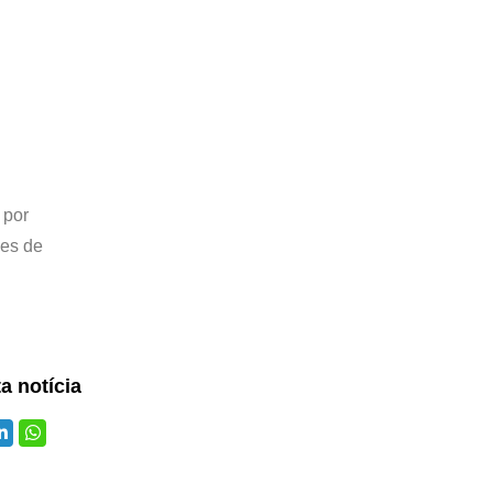
 por
ões de
ta notícia