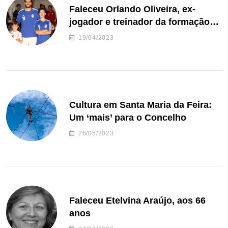
Faleceu Orlando Oliveira, ex-
jogador e treinador da formação
de andebol do Feirense
19/04/2023
Cultura em Santa Maria da Feira:
Um ‘mais’ para o Concelho
26/05/2023
Faleceu Etelvina Araújo, aos 66
anos