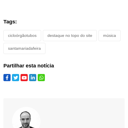
Tags:
cicloórgãotubos
destaque no topo do site
música
santamariadafeira
Partilhar esta notícia