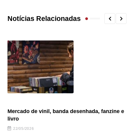
Notícias Relacionadas
Mercado de vinil, banda desenhada, fanzine e
Fe
livro
es
22/05/2026