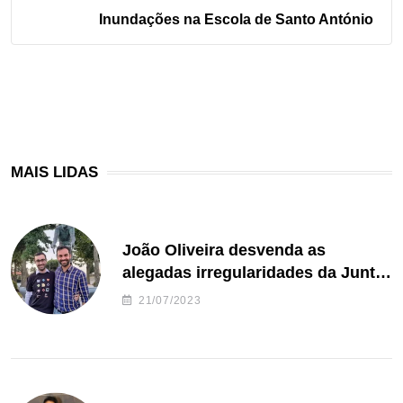
Inundações na Escola de Santo António
MAIS LIDAS
João Oliveira desvenda as
alegadas irregularidades da Junta
de Freguesia S. João de Ver
21/07/2023