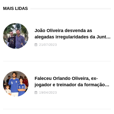
MAIS LIDAS
João Oliveira desvenda as
alegadas irregularidades da Junta
de Freguesia S. João de Ver
21/07/2023
Faleceu Orlando Oliveira, ex-
jogador e treinador da formação
de andebol do Feirense
19/04/2023