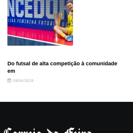
Do futsal de alta competição à comunidade
“F
em
08/06/2026