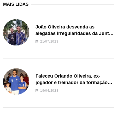
MAIS LIDAS
João Oliveira desvenda as
alegadas irregularidades da Junta
de Freguesia S. João de Ver
21/07/2023
Faleceu Orlando Oliveira, ex-
jogador e treinador da formação
de andebol do Feirense
19/04/2023