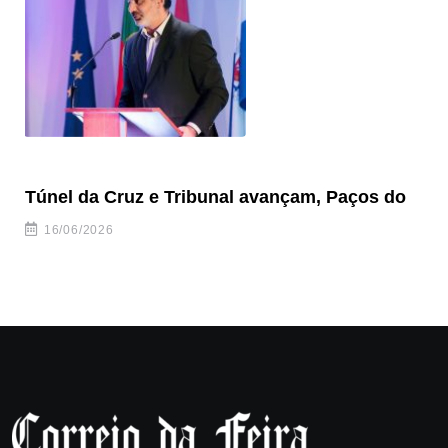
Túnel da Cruz e Tribunal avançam, Paços do
Câ
ha
16/06/2026