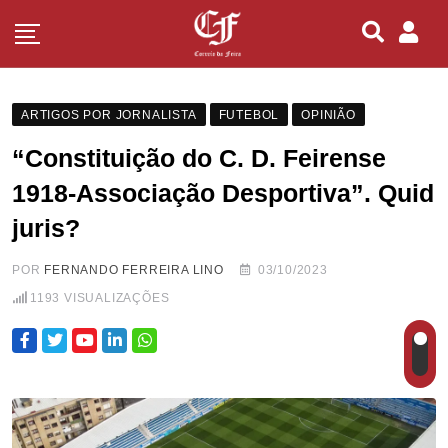
ARTIGOS POR JORNALISTA
FUTEBOL
OPINIÃO
“Constituição do C. D. Feirense
1918-Associação Desportiva”. Quid
juris?
POR
FERNANDO FERREIRA LINO
03/10/2023
1193
VISUALIZAÇÕES