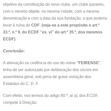
objetivo da constituição do novo clube, um clube paralelo,
com o mesmo objeto, na mesma cidade, com a mesma
denominação e com a data da sua fundação, o que poderia
levar à ruína do
CDF
,
(veja-se a este propósito o art.º
33.º, n.º 9, do ECDF “ex. vi” do art.º 35.º, dos mesmos
ECDF)
Conclusão:
A alienação ou cedência do uso do nome
“FEIRENSE
”,
tinha de ser autorizado por deliberação dos sócios em
assembleia geral, sob pena de grave violação dos
Estatutos do C. D. F.
Com efeito, nos termos do artigo 80.º, al a), dos ECDF,
compete à Direção: