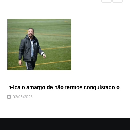
“Fica o amargo de não termos conquistado o
“S
03/06/2026