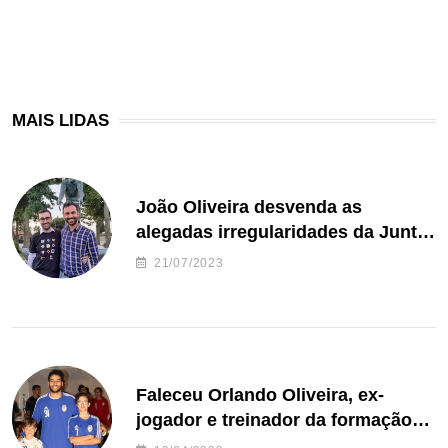
MAIS LIDAS
João Oliveira desvenda as
alegadas irregularidades da Junta
de Freguesia S. João de Ver
21/07/2023
Faleceu Orlando Oliveira, ex-
jogador e treinador da formação
de andebol do Feirense