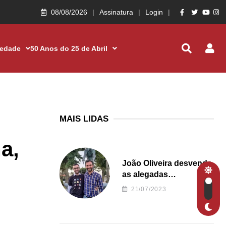
08/08/2026
Assinatura
Login
iedade
50 Anos do 25 de Abril
MAIS LIDAS
a,
João Oliveira desvenda
as alegadas
irregularidades da
21/07/2023
Junta de Freguesia S.
João de Ver