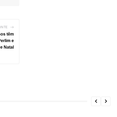
INTE
nos têm
Perlim e
de Natal