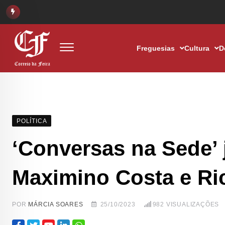
Freguesias
Cultura
D
POLÍTICA
‘Conversas na Sede’ 
Maximino Costa e Ric
POR
MÁRCIA SOARES
25/10/2023
982
VISUALIZAÇÕES