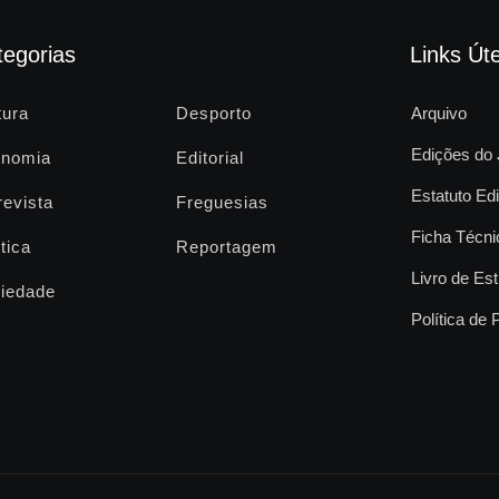
tegorias
Links Úte
tura
Desporto
Arquivo
Edições do 
nomia
Editorial
Estatuto Edi
revista
Freguesias
Ficha Técni
tica
Reportagem
Livro de Est
iedade
Política de 