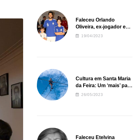
Faleceu Orlando
Oliveira, ex-jogador e
treinador da formação
19/04/2023
de andebol do Feirense
Cultura em Santa Maria
da Feira: Um ‘mais’ para
o Concelho
26/05/2023
Faleceu Etelvina