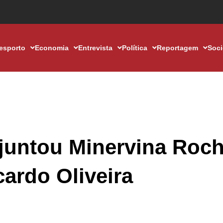
esporto
Economia
Entrevista
Política
Reportagem
Soc
juntou Minervina Roch
ardo Oliveira