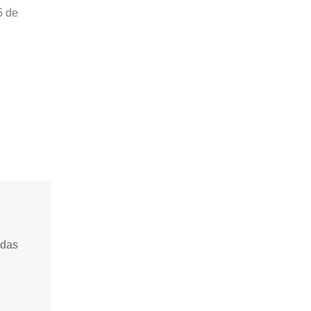
5 de
idas