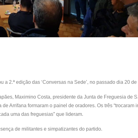
ou a 2.ª edição das ‘Conversas na Sede’, no passado dia 20 de 
apães, Maximino Costa, presidente da Junta de Freguesia de S
a de Arrifana formaram o painel de oradores. Os três “trocaram
 cada uma das freguesias” que lideram.
sença de militantes e simpatizantes do partido.