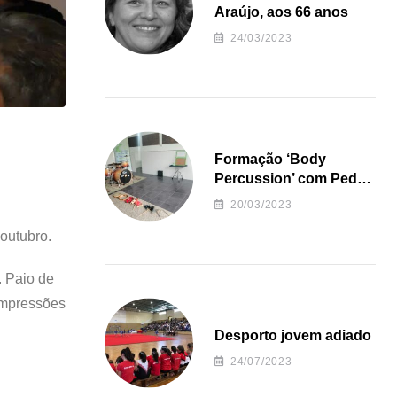
Araújo, aos 66 anos
24/03/2023
Formação ‘Body
Percussion’ com Pedro
Almeida
20/03/2023
outubro.
. Paio de
 impressões
Desporto jovem adiado
24/07/2023