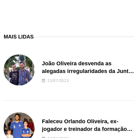
MAIS LIDAS
João Oliveira desvenda as
alegadas irregularidades da Junta
de Freguesia S. João de Ver
21/07/2023
Faleceu Orlando Oliveira, ex-
jogador e treinador da formação
de andebol do Feirense