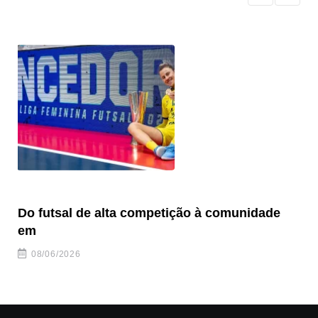
Do futsal de alta competição à comunidade
“F
em
08/06/2026