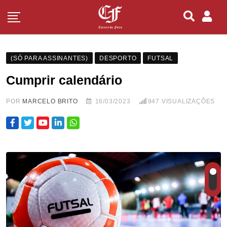
(SÓ PARA ASSINANTES)
DESPORTO
FUTSAL
Cumprir calendário
POR
MARCELO BRITO
16/03/2023
947
VISUALIZAÇÕES