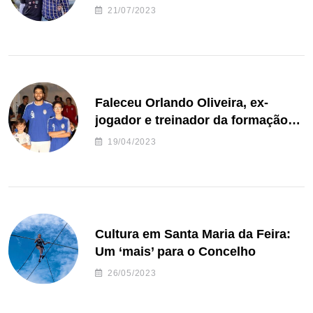
de Freguesia S. João de Ver
21/07/2023
Faleceu Orlando Oliveira, ex-
jogador e treinador da formação
de andebol do Feirense
19/04/2023
Cultura em Santa Maria da Feira:
Um ‘mais’ para o Concelho
26/05/2023