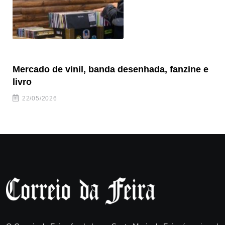
Mercado de vinil, banda desenhada, fanzine e
Fe
livro
es
22/05/2026