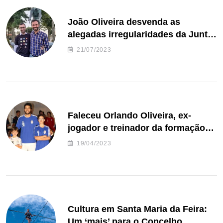
João Oliveira desvenda as
alegadas irregularidades da Junta
de Freguesia S. João de Ver
21/07/2023
Faleceu Orlando Oliveira, ex-
jogador e treinador da formação
de andebol do Feirense
19/04/2023
Cultura em Santa Maria da Feira:
Um ‘mais’ para o Concelho