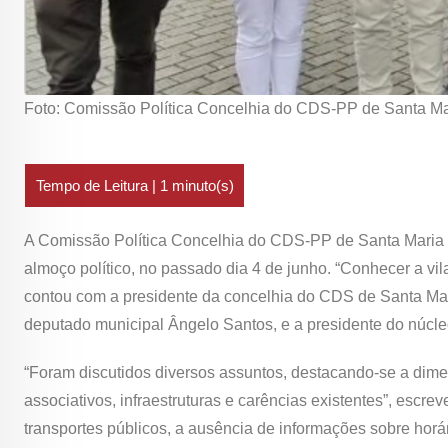
Foto: Comissão Política Concelhia do CDS-PP de Santa Ma
A Comissão Política Concelhia do CDS-PP de Santa Maria 
almoço político, no passado dia 4 de junho. “Conhecer a vi
contou com a presidente da concelhia do CDS de Santa Mari
deputado municipal Ângelo Santos, e a presidente do núcl
“Foram discutidos diversos assuntos, destacando-se a dime
associativos, infraestruturas e carências existentes”, escr
transportes públicos, a ausência de informações sobre horár