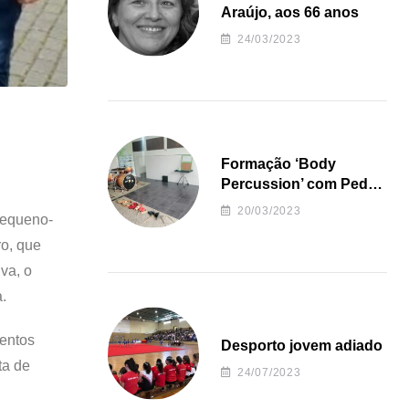
Araújo, aos 66 anos
24/03/2023
Formação ‘Body
Percussion’ com Pedro
Almeida
20/03/2023
pequeno-
ro, que
va, o
.
mentos
Desporto jovem adiado
ta de
24/07/2023