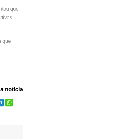
entou que
rtivas,
s que
ta notícia