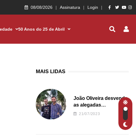
08/08/2026
Assinatura
Login
iedade
50 Anos do 25 de Abril
MAIS LIDAS
João Oliveira desvenda
as alegadas
irregularidades da
21/07/2023
Junta de Freguesia S.
João de Ver