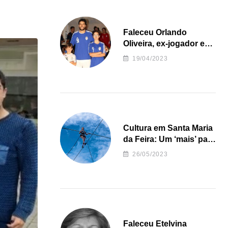
Faleceu Orlando
Oliveira, ex-jogador e
treinador da formação
19/04/2023
de andebol do Feirense
Cultura em Santa Maria
da Feira: Um ‘mais’ para
o Concelho
26/05/2023
Faleceu Etelvina