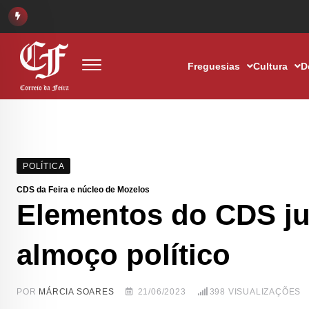
Freguesias
Cultura
D
POLÍTICA
CDS da Feira e núcleo de Mozelos
Elementos do CDS j
almoço político
POR
MÁRCIA SOARES
21/06/2023
398
VISUALIZAÇÕES