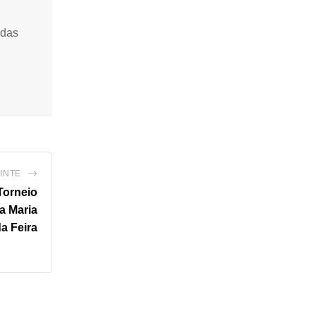
idas
INTE
Torneio
a Maria
a Feira