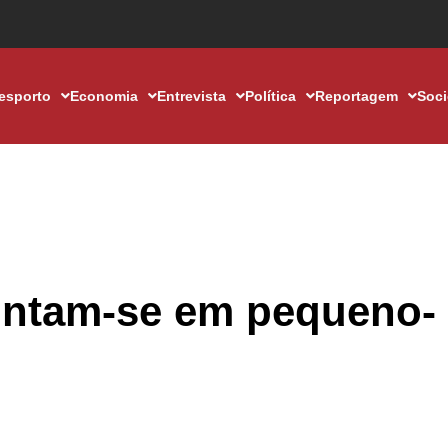
esporto
Economia
Entrevista
Política
Reportagem
Soc
untam-se em pequeno-