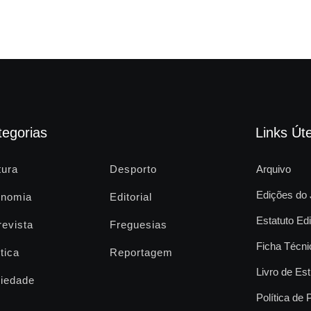
tegorias
Links Úte
tura
Desporto
Arquivo
Edições do 
nomia
Editorial
Estatuto Edi
revista
Freguesias
Ficha Técni
tica
Reportagem
Livro de Est
iedade
Política de 