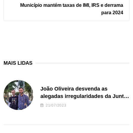
Município mantém taxas de IMI, IRS e derrama
para 2024
MAIS LIDAS
João Oliveira desvenda as
alegadas irregularidades da Junta
de Freguesia S. João de Ver
21/07/2023