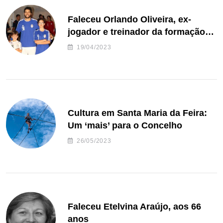
Faleceu Orlando Oliveira, ex-
jogador e treinador da formação
de andebol do Feirense
19/04/2023
Cultura em Santa Maria da Feira:
Um ‘mais’ para o Concelho
26/05/2023
Faleceu Etelvina Araújo, aos 66
anos