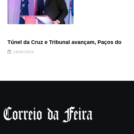
Túnel da Cruz e Tribunal avançam, Paços do
Câ
ha
16/06/2026