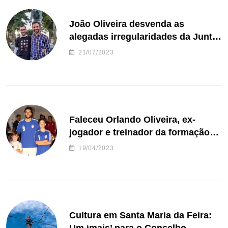
João Oliveira desvenda as
alegadas irregularidades da Junta
de Freguesia S. João de Ver
21/07/2023
Faleceu Orlando Oliveira, ex-
jogador e treinador da formação
de andebol do Feirense
19/04/2023
Cultura em Santa Maria da Feira: