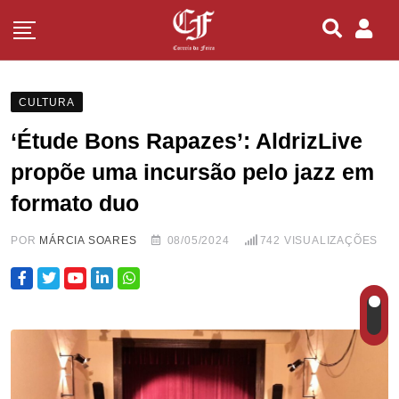
CULTURA
‘Étude Bons Rapazes’: AldrizLive
propõe uma incursão pelo jazz em
formato duo
POR
MÁRCIA SOARES
08/05/2024
742
VISUALIZAÇÕES