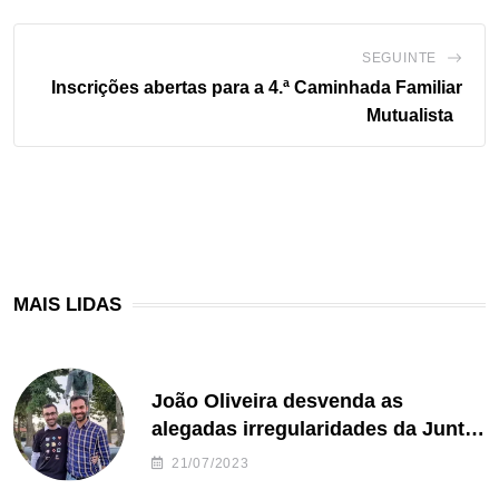
SEGUINTE
Inscrições abertas para a 4.ª Caminhada Familiar
Mutualista
MAIS LIDAS
João Oliveira desvenda as
alegadas irregularidades da Junta
de Freguesia S. João de Ver
21/07/2023