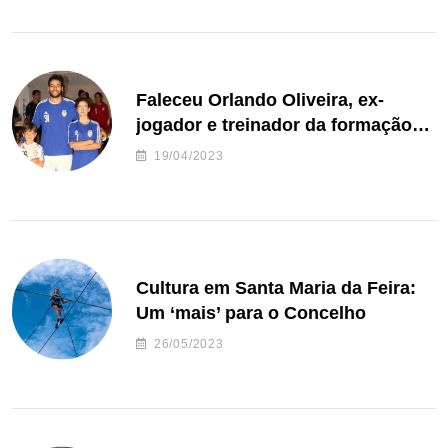
Faleceu Orlando Oliveira, ex-
jogador e treinador da formação
de andebol do Feirense
19/04/2023
Cultura em Santa Maria da Feira:
Um ‘mais’ para o Concelho
26/05/2023