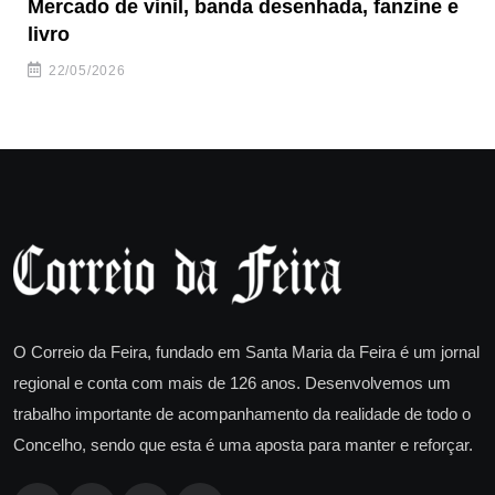
Mercado de vinil, banda desenhada, fanzine e
Fe
livro
es
22/05/2026
O Correio da Feira, fundado em Santa Maria da Feira é um jornal
regional e conta com mais de 126 anos. Desenvolvemos um
trabalho importante de acompanhamento da realidade de todo o
Concelho, sendo que esta é uma aposta para manter e reforçar.