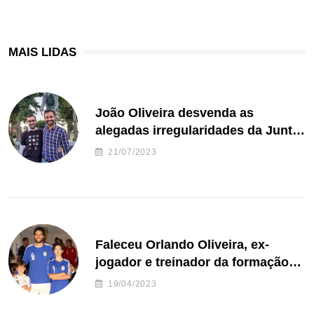
MAIS LIDAS
João Oliveira desvenda as
alegadas irregularidades da Junta
de Freguesia S. João de Ver
21/07/2023
Faleceu Orlando Oliveira, ex-
jogador e treinador da formação
de andebol do Feirense
19/04/2023