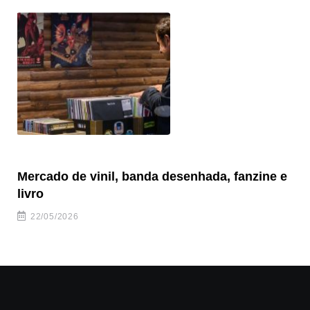
Mercado de vinil, banda desenhada, fanzine e
Fe
livro
es
22/05/2026