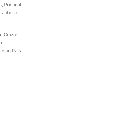
s, Portugal
tranhos e
de Cinzas.
 e
té ao País