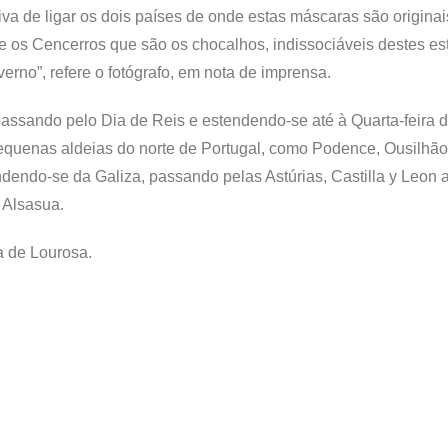
a de ligar os dois países de onde estas máscaras são originai
os Cencerros que são os chocalhos, indissociáveis destes es
rno”, refere o fotógrafo, em nota de imprensa.
passando pelo Dia de Reis e estendendo-se até à Quarta-feira 
quenas aldeias do norte de Portugal, como Podence, Ousilhão
endo-se da Galiza, passando pelas Astúrias, Castilla y Leon a
 Alsasua.
a de Lourosa.