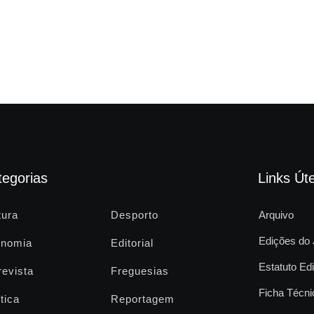
tegorias
Links Úte
tura
Desporto
Arquivo
Edições do 
nomia
Editorial
Estatuto Edi
revista
Freguesias
Ficha Técni
tica
Reportagem