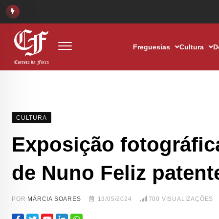
Freguesias
Cultura
D
CULTURA
Exposição fotográfic
de Nuno Feliz patent
POR
MÁRCIA SOARES
13/05/2024
700
VISUALIZAÇÕES