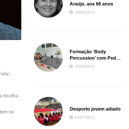
Araújo, aos 66 anos
24/03/2023
Formação ‘Body
Percussion’ com Pedro
Almeida
20/03/2023
eliz,
a recolha
Desporto jovem adiado
stem no
24/07/2023