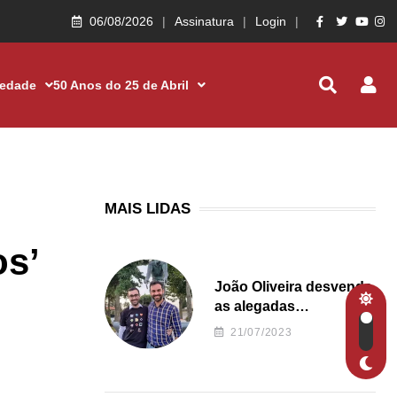
06/08/2026
Assinatura
Login
iedade
50 Anos do 25 de Abril
MAIS LIDAS
os’
João Oliveira desvenda
as alegadas
irregularidades da
21/07/2023
Junta de Freguesia S.
João de Ver