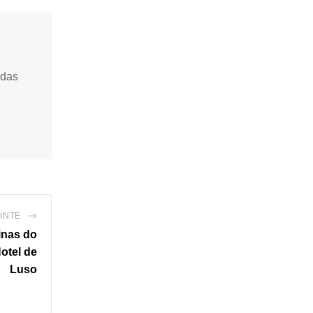
idas
INTE
inas do
otel de
Luso