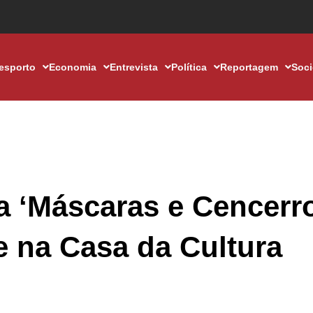
esporto
Economia
Entrevista
Política
Reportagem
Soc
a ‘Máscaras e Cencerr
e na Casa da Cultura