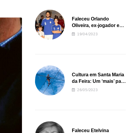
Faleceu Orlando
Oliveira, ex-jogador e
treinador da formação
19/04/2023
de andebol do Feirense
Cultura em Santa Maria
da Feira: Um ‘mais’ para
o Concelho
26/05/2023
Faleceu Etelvina