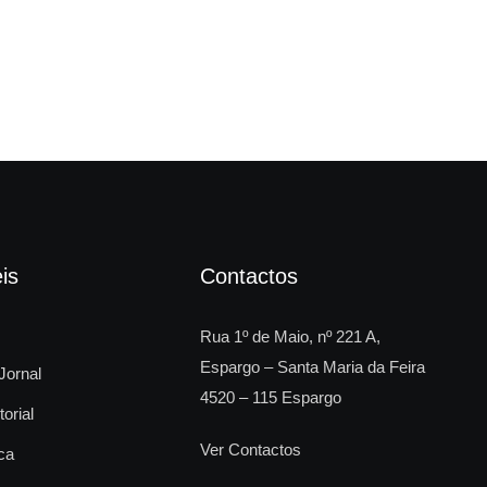
Fes
is
Contactos
Rua 1º de Maio, nº 221 A,
Espargo – Santa Maria da Feira
Jornal
4520 – 115 Espargo
torial
Ver Contactos
ca