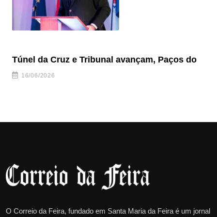
Túnel da Cruz e Tribunal avançam, Paços do
“F
16/06/2026
O Correio da Feira, fundado em Santa Maria da Feira é um jornal