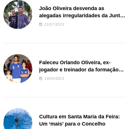
João Oliveira desvenda as
alegadas irregularidades da Junta
de Freguesia S. João de Ver
21/07/2023
Faleceu Orlando Oliveira, ex-
jogador e treinador da formação
de andebol do Feirense
19/04/2023
Cultura em Santa Maria da Feira:
Um ‘mais’ para o Concelho