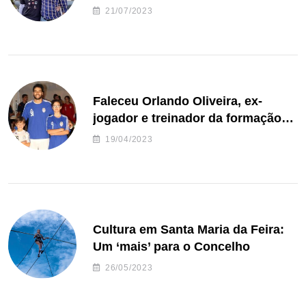
de Freguesia S. João de Ver
21/07/2023
Faleceu Orlando Oliveira, ex-
jogador e treinador da formação
de andebol do Feirense
19/04/2023
Cultura em Santa Maria da Feira:
Um ‘mais’ para o Concelho
26/05/2023