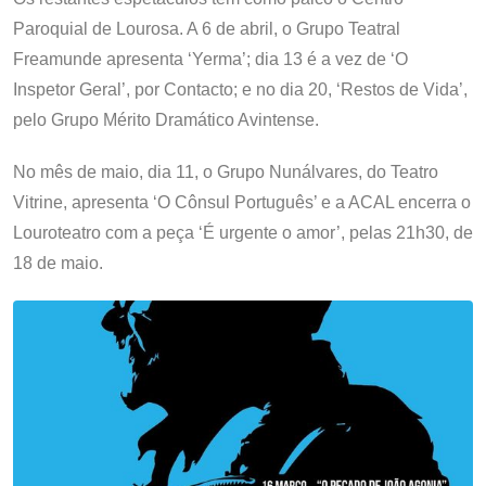
Paroquial de Lourosa. A 6 de abril, o Grupo Teatral
Freamunde apresenta ‘Yerma’; dia 13 é a vez de ‘O
Inspetor Geral’, por Contacto; e no dia 20, ‘Restos de Vida’,
pelo Grupo Mérito Dramático Avintense.
No mês de maio, dia 11, o Grupo Nunálvares, do Teatro
Vitrine, apresenta ‘O Cônsul Português’ e a ACAL encerra o
Louroteatro com a peça ‘É urgente o amor’, pelas 21h30, de
18 de maio.