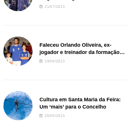
de Freguesia S. João de Ver
21/07/2023
Faleceu Orlando Oliveira, ex-
jogador e treinador da formação
de andebol do Feirense
19/04/2023
Cultura em Santa Maria da Feira:
Um ‘mais’ para o Concelho
26/05/2023