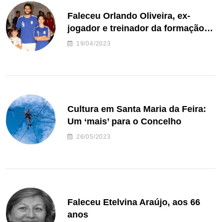
Faleceu Orlando Oliveira, ex-
jogador e treinador da formação
de andebol do Feirense
19/04/2023
Cultura em Santa Maria da Feira:
Um ‘mais’ para o Concelho
26/05/2023
Faleceu Etelvina Araújo, aos 66
anos