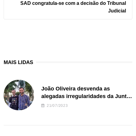
SAD congratula-se com a decisão do Tribunal
Judicial
MAIS LIDAS
João Oliveira desvenda as
alegadas irregularidades da Junta
de Freguesia S. João de Ver
21/07/2023